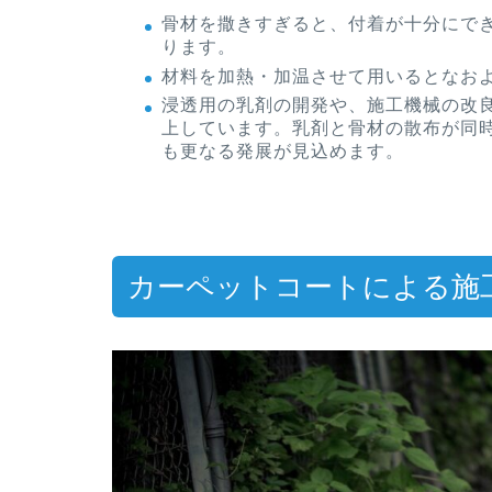
骨材を撒きすぎると、付着が十分にで
ります。
材料を加熱・加温させて用いるとなお
浸透用の乳剤の開発や、施工機械の改
上しています。乳剤と骨材の散布が同
も更なる発展が見込めます。
カーペットコートによる施