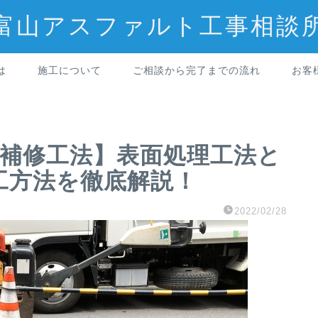
富山アスファルト工事相談
は
施工について
ご相談から完了までの流れ
お客
補修工法】表面処理工法と
工方法を徹底解説！
2022/02/28