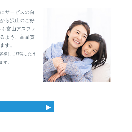
常にサービスの向
様から沢山のご好
らも富山アスファ
けるよう、高品質
ります。
客様にご確認したう
ます。